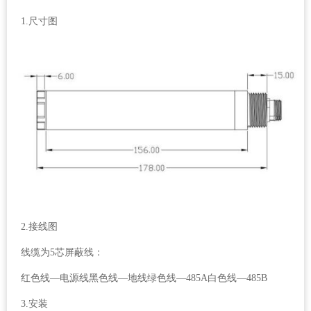
1.尺寸图
2.接线图
线缆为5芯屏蔽线：
红色线—电源线黑色线—地线绿色线—485A白色线—485B
3.安装