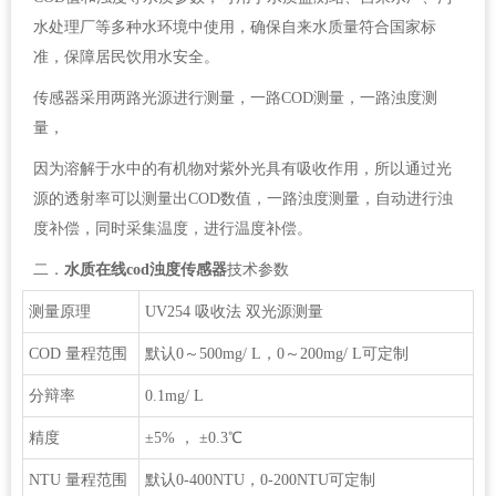
水处理厂等多种水环境中使用，确保自来水质量符合国家标
准，保障居民饮用水安全。
传感器采用两路光源进行测量，一路COD测量，一路浊度测
量，
因为溶解于水中的有机物对紫外光具有吸收作用，所以通过光
源的透射率可以测量出COD数值，一路浊度测量，自动进行浊
度补偿，同时采集温度，进行温度补偿。
二．
水质在线cod浊度传感器
技术参数
测量原理
UV254 吸收法 双光源测量
COD 量程范围
默认0～500mg/ L，0～200mg/ L可定制
分辩率
0.1mg/ L
精度
±5% ， ±0.3℃
NTU 量程范围
默认0-400NTU，0-200NTU可定制