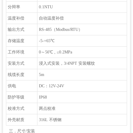
分辩率
0.1NTU
温度补偿
自动温度补偿
输出方式
RS-485（Modbus/RTU）
存储温度
-5-+65℃
工作环境
0～50℃ , ≤0.2MPa
安装方式
浸入式安装，3/4NPT 安装螺纹
线缆长度
5m
供电
DC：12V-24V
防护等级
IP68
校准方式
两点校准
外壳材质
316L 不锈钢
三．尺寸/安装