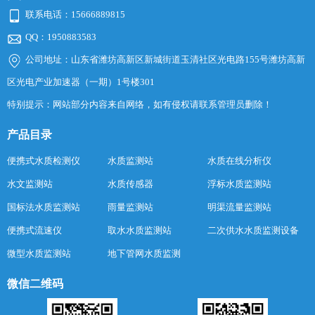
联系电话：15666889815
QQ：1950883583
公司地址：山东省潍坊高新区新城街道玉清社区光电路155号潍坊高新
区光电产业加速器（一期）1号楼301
特别提示：网站部分内容来自网络，如有侵权请联系管理员删除！
产品目录
便携式水质检测仪
水质监测站
水质在线分析仪
水文监测站
水质传感器
浮标水质监测站
国标法水质监测站
雨量监测站
明渠流量监测站
便携式流速仪
取水水质监测站
二次供水水质监测设备
微型水质监测站
地下管网水质监测
微信二维码