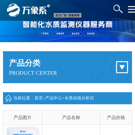
产品分类
PRODUCT CENTER
当前位置：
首页
>
产品中心
>
水质在线分析仪
产品图片
产品名称
产品价格