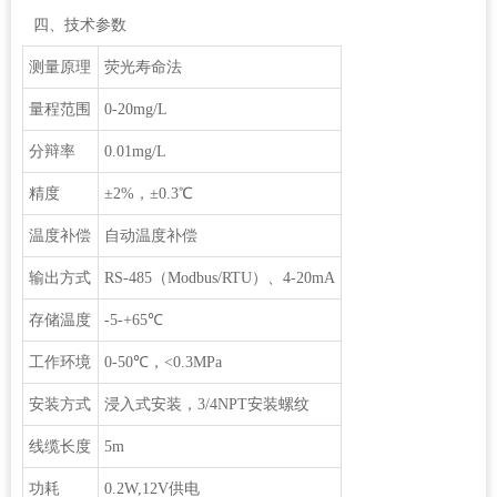
四、技术参数
测量原理
荧光寿命法
量程范围
0-20mg/L
分辩率
0.01mg/L
精度
±2%，±0.3℃
温度补偿
自动温度补偿
输出方式
RS-485（Modbus/RTU）、4-20mA
存储温度
-5-+65℃
工作环境
0-50℃，<0.3MPa
安装方式
浸入式安装，3/4NPT安装螺纹
线缆长度
5m
功耗
0.2W,12V供电