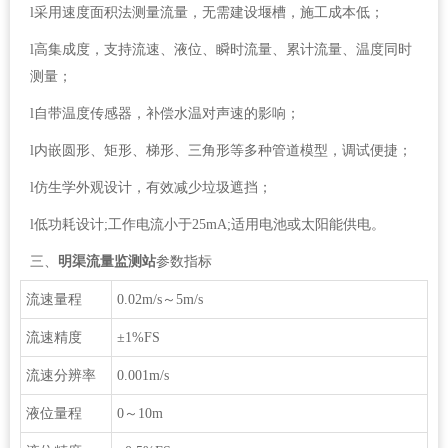
l采用速度面积法测量流量，无需建设堰槽，施工成本低；
l高集成度，支持流速、液位、瞬时流量、累计流量、温度同时
测量；
l自带温度传感器，补偿水温对声速的影响；
l内嵌圆形、矩形、梯形、三角形等多种管道模型，调试便捷；
l仿生学外观设计，有效减少垃圾遮挡；
l低功耗设计;工作电流小于25mA;适用电池或太阳能供电。
三、
明渠流量监测站
参数指标
流速量程
0.02m/s～5m/s
流速精度
±1%FS
流速分辨率
0.001m/s
液位量程
0～10m