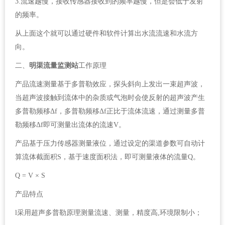
3.流速越慢，接收传感器接收到的频率越慢，但是会低于发射
的频率。
从上面这个就可以通过硬件和软件计算出水流流速和水流方
向。
二、
明渠流量监测站
工作原理
产品流速测量基于多普勒效应，探头斜向上发出一束超声波，
当超声波接触到流体中的杂质或气泡时会使反射的超声波产生
多普勒频移Δf，多普勒频移Δf正比于流体流速，通过测量多普
勒频移Δf即可测量出流体的流速V。
产品基于压力传感器测量液位，通过设定的渠道参数可自动计
算流体截面积S，基于速度面积法，即可测量液体的流量Q。
Q = V × S
产品特点
l采用超声多普勒原理测量流速、测量，精度高,环境限制小；