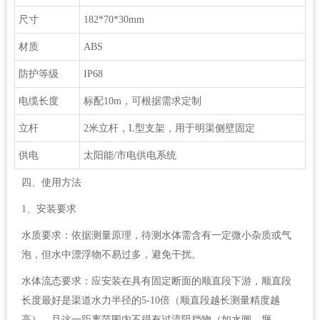
尺寸
182*70*30mm
材质
ABS
防护等级
IP68
电缆长度
标配10m，可根据需求定制
立杆
2米立杆，L型支架，用于明渠侧壁固定
供电
太阳能/市电供电系统
四、使用方法
1、安装要求
水质要求：依据测量原理，待测水体需含有一定微小杂质或气
泡，但水中漂浮物不易过多，避免干扰。
水体流态要求：应安装在具有固定断面的顺直段下游，顺直段
长度最好是渠道水力半径的5-10倍（顺直段越长测量精度越
高），且这一距离范围内不得有过流阻挡物（如水闸、堰