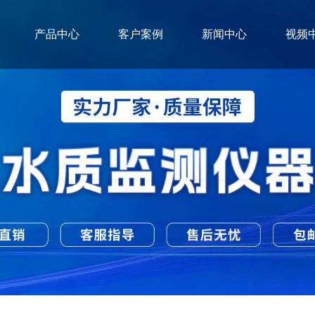
产品中心
客户案例
新闻中心
视频