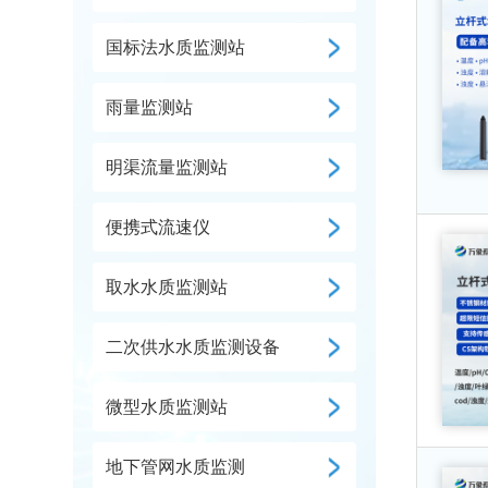
国标法水质监测站
雨量监测站
明渠流量监测站
便携式流速仪
取水水质监测站
二次供水水质监测设备
微型水质监测站
地下管网水质监测