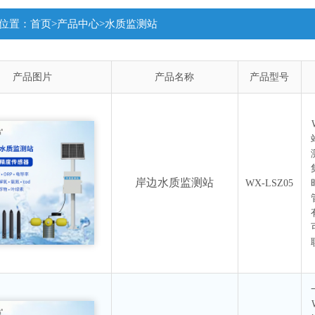
位置：
首页
>
产品中心
>
水质监测站
产品图片
产品名称
产品型号
岸边水质监测站
WX-LSZ05