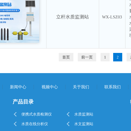
立杆水质监测站
WX-LSZ03
首页
前一页
1
2
新闻中心
视频中心
关于我们
联系我们
产品目录
便携式水质检测仪
水质监测站
水质在线分析仪
水文监测站