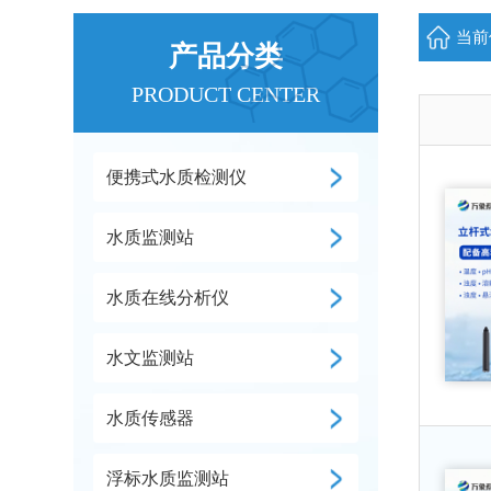
当前
产品分类
PRODUCT CENTER
便携式水质检测仪
水质监测站
水质在线分析仪
水文监测站
水质传感器
浮标水质监测站