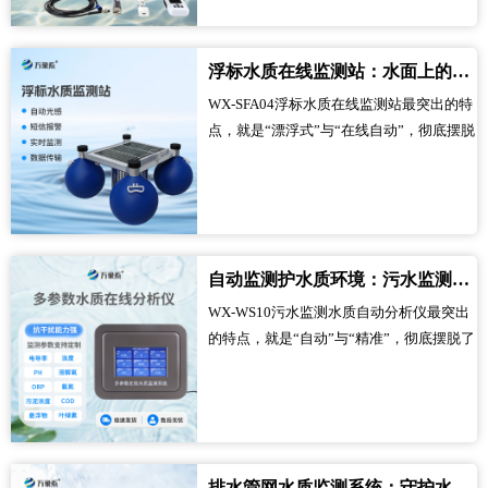
减少了人工记录的误差，还为后续的数据
分析和决策提供了便利，让污泥管理真正
浮标水质在线监测站：水面上的水质隐形守护浮标
进入智能化时代。...
WX-SFA04浮标水质在线监测站最突出的特
点，就是“漂浮式”与“在线自动”，彻底摆脱
了传统水质监测的局限。它不用固定在岸
边，也不用人工乘船到水域中央采样，只
需漂浮在监测水域，就能自主完成水质监
测，全程全自动运行，不管是白天还是深
夜，不管是晴天还是雨天，都能始终保持
自动监测护水质环境：污水监测水质自动分析仪守住排污底线
工作状态，实时捕捉水质的每一丝变化，
WX-WS10污水监测水质自动分析仪最突出
不用人工值守，大大节省了人力和精力，
的特点，就是“自动”与“精准”，彻底摆脱了
让水域水质监测变得更高效、更便捷。...
传统污水监测的局限。以前监测污水水
质，全靠人工采集水样、手动检测，不仅
费力费时，还容易出现误差，而且无法实
现实时监测，往往不能及时发现水质异
常，而有了它，不用人时刻值守，就能自
排水管网水质监测系统：守护水质管网安全