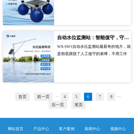
边，不用搭建复杂设施，放入水中就能稳
定漂浮，自主开展监测工作。它不像传统
监测设备那样受地理位置限制，既能在岸
边周边监测，也能深入水域中心，甚至覆
盖偏远深水区，让水质监测实现全域覆
自动水位监测站：智能值守，守护水位安全无死角
盖，彻底改变了人们对水质监测的固有印
WX-SW1自动水位监测站最新奇的地方，就
象。...
是彻底摆脱了人工值守的束缚，不用工作
人员频繁到场操作，就能实现全天候、不
间断的水位监测。它不像传统监测方式那
样被动等待人工记录，而是能自主感知水
位的每一丝变化，实时捕捉水位起伏，不
管是白天还是黑夜，不管是晴天还是暴雨
天气，都能稳定运行，精准反馈水位动
首页
前一页
···
4
5
6
7
8
···
态，让水位监测变得高效又省心。...
后一页
尾页
网站首页
产品中心
客户案例
新闻中心
视频中心