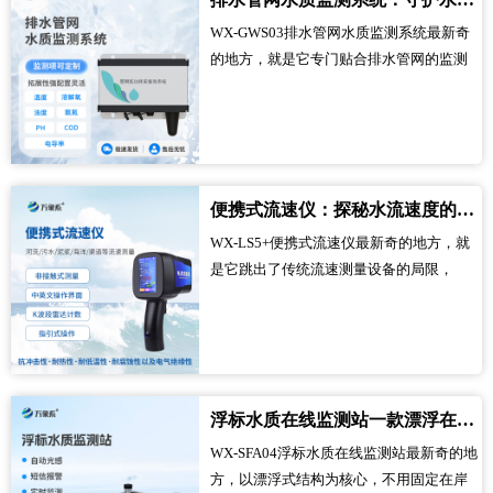
主完成污水水质监测，全程全自动运行，
WX-GWS03排水管网水质监测系统最新奇
不管是白天还是深夜，都能始终保持工作
的地方，就是它专门贴合排水管网的监测
状态，不遗漏任何一次水质变化，让污水
需求而生，和传统的水质监测设备完全不
监测变得更高效、更精准...
同。它不用依赖人工频繁干预，也不用繁
琐的采样流程，能深入排水管网内部，精
准捕捉水质的细微变化，不占用过多空
间，也不会影响管网的正常排水，让管网
便携式流速仪：探秘水流速度的随身好帮手
水质监测变得更高效、更便捷，打破了人
WX-LS5+便携式流速仪最新奇的地方，就
们对水质监测“繁琐、滞后”的刻板印象。...
是它跳出了传统流速测量设备的局限，
以“便携”为核心，和我们印象中笨重的流速
测量工具完全不同。它没有庞大的体积，
也不用复杂的配套设备，核心就是能轻松
携带、灵活使用，不管是浅滩、河流，还
是池塘、水库，只要需要测量水流速度，
浮标水质在线监测站一款漂浮在水上的监测站！
它都能快速投入使用，打破了人们对流速
WX-SFA04浮标水质在线监测站最新奇的地
仪“笨重、难操作、不灵活”的刻板印象。...
方，以漂浮式结构为核心，不用固定在岸