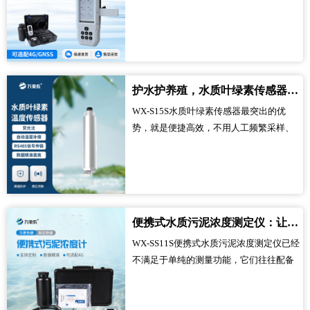
心，兼顾精准与高效，不用送样、不用笨
重设备，随手一提就能带到任何需要检测
的地方，快速得出检测结果，让检测人员
不用来回奔波，让排污管控更及时、更高
效，从根源上减少污水污染带来的危害。...
护水护养殖，水质叶绿素传感器解锁水体监测新便捷
WX-S15S水质叶绿素传感器最突出的优
势，就是便捷高效，不用人工频繁采样、
送检，就能实时监测水体中叶绿素的含量
变化。它摆脱了传统监测方式的束缚，能
够直接投入水体中稳定工作，不用专人现
场看管，也能持续捕捉叶绿素的细微波
动，及时反馈水体状态，让相关人员不用
便携式水质污泥浓度测定仪：让污泥检测变得更简单
再花费大量时间和精力在采样、检测上，
WX-SS11S便携式水质污泥浓度测定仪已经
大幅提升了水体监测的效率。...
不满足于单纯的测量功能，它们往往配备
智能数据管理功能。测量结果可以自动存
储、分类，甚至通过无线传输直接发送到
管理平台。这种数字化的管理模式，不仅