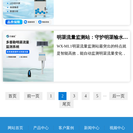
打破了传统水质监测“采样-送检-出结果”的
摆脱场地束缚，变得灵活又高效。...
繁琐流程，不用工作人员现场手动采样、
再送到实验室检测，大大节省了监测时间
和人力成本。它能自动完成取水采样，同
步开展在线监测，实时反馈水质状况，让
明渠流量监测站：守护明渠输水的智能监测助手
水质监测不再受时间和空间的制约，实现
WX-ML1明渠流量监测站最突出的特点就
全天候、无间断监测。...
是智能高效，能自动监测明渠流量变化，
彻底摆脱了传统明渠流量监测对人工的依
赖。它不用工作人员每天定时巡查、手动
记录，开机后就能自主开展监测工作，实
时捕捉明渠流量的细微变化，及时反馈监
测情况，大大降低了监测的人力成本，也
避免了人工监测可能出现的疏漏，让明渠
首页
前一页
1
2
3
4
5
···
后一页
流量监测变得简单省心。...
尾页
网站首页
产品中心
客户案例
新闻中心
视频中心