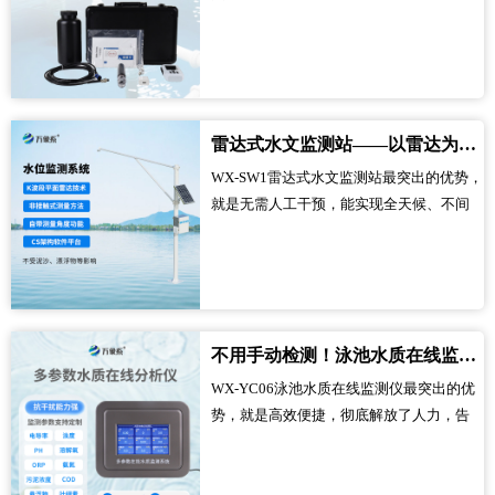
带，彻底摆脱了传统PH检测设备的笨重束
缚。以往检测水质PH值，大多需要依赖固
定的实验室设备，操作繁琐且无法移动，
很难满足户外、现场等移动检测的需求。
而这款便携式测定仪，体积小巧、重量轻
雷达式水文监测站——以雷达为刃，护水域无恙
便，工作人员可以轻松随身携带，无论是
WX-SW1雷达式水文监测站最突出的优势，
田间地头、水产养殖塘，还是户外水源
就是无需人工干预，能实现全天候、不间
地、家庭用水现场，都能随时随地拿出使
断的水文监测。不同于传统水文监测需要
用，真正实现了水质PH检测的“移动化”，
人工频繁采样、记录，它能自主完成监测
让检测工作不再受场地限制，大幅提升了
工作，不管是白天还是黑夜，不管是晴天
检测效率。...
还是雨天，都能持续坚守岗位，实时捕捉
水域的变化，不用工作人员现场值守，大
不用手动检测！泳池水质在线监测仪，让泳池水质一目了然
大减少了人力投入，让水文监测变得更省
WX-YC06泳池水质在线监测仪最突出的优
心、更高效。...
势，就是高效便捷，彻底解放了人力，告
别了传统水质监测的繁琐与不便。不同于
以往需要工作人员定时采样、手动检测、
反复记录，它能实现全自动化运行，不用