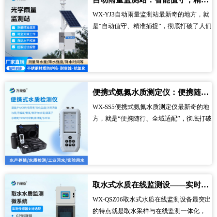
心还是水库深处，都能精准监测，彻底解
WX-YJ3自动雨量监测站最新奇的地方，就
决了水域监测覆盖不全的痛点，让水质监
是“自动值守、精准捕捉”，彻底打破了人们
测更全面。...
对雨量监测“耗时耗力、误差大”的固有印
象。不同于传统雨量监测需要人工定时观
测、手动记录，不仅费力，还容易出现漏
记、误记的情况，这款监测站能自主捕捉
每一场降雨，不管是小雨、中雨还是大
便携式氨氮水质测定仪：便携随行，轻松解锁水质检测新便捷
雨，都能精准监测，不用人工干预，就能
WX-SS5便携式氨氮水质测定仪最新奇的地
全程记录降雨情况，让雨量监测摆脱人工
方，就是“便携随行、全域适配”，彻底打破
依赖，变得更精准、更高效，真正做到省
了人们对水质检测设备“笨重不便、受场地
心不费力。...
限制”的固有印象。不同于传统水质检测设
备体积庞大、搬运繁琐，只能固定在实验
室使用，这款测定仪小巧轻便，不用借助
辅助工具，一人就能轻松携带，既能在实
取水式水质在线监测设——实时守护每一滴清水
验室完成常规检测，也能随时随地携带到
WX-QSZ06取水式水质在线监测设备最突出
野外，不用固定场地，不用繁琐的前期准
的特点就是取水采样与在线监测一体化，
备，开机就能开展检测工作，让水质检测