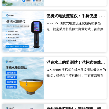
人工值守、不用手动操作，就能全天候不
间断监测泳池水质，实时捕捉水体的细微
便携式电波流速仪：手持便捷，非接触测流速更安心
变化。不管是高温酷暑还是阴雨天气，它
WX-LS5+便携式电波流速仪最突出的亮
都能坚守岗位，稳定工作，把复杂的水质
点，就是采用非接触式测量方式，彻底摆
监测工作变得简单高效，让泳池管理人员
脱了接触水体的麻烦和安全隐患。以前，
从繁琐的检测工作中解放出来，有更多精
测量水域流速往往需要工作人员靠近水
力投入到泳池日常管理中。...
体，甚至接触污水、泥浆等复杂水体，不
仅操作不便，还可能面临安全风险，而这
款流速仪无需接触水体，就能精准测量流
浮在水上的监测站！浮标式在线水质监测站，无人值守护水质
速，既避免了污水腐蚀、泥沙干扰带来的
WX-SFB06浮标式在线水质监测站最突出的
设备损耗，也保障了测量者的人身安全，
亮点，就是采用浮标设计，可直接部署在
让流速测量更安心。...
水域中，实现全方位的在线监测，摆脱了
陆地监测的局限。不同于传统水质监测设
备只能在岸边固定监测，难以覆盖整个水
域，这款监测站可漂浮在水域表面，全方
位捕捉水域内的水质变化，不管是湖泊中
自动雨量监测站：智能值守，精准捕捉每一场降雨