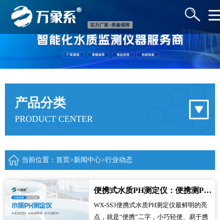
产品分类
PRODUCT CENTER
当前位置：
首页
>
新闻中心
>
行业动态
便携式水质PH测定仪：便携测PH，守护每一处水质安全
WX-SS3便携式水质PH测定仪最鲜明的亮
点，就是“便携”二字，小巧轻便、易于携