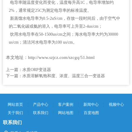
电导率随温度变化而变化，温度每升高1C，电导率增加约
2%，通常规定25C为测定电导率的标准温度。
新蒸馏水电导率为0.5-2uS/cm，存放一段时间后，由于空气中
的二氧化碳或氨的溶入，电导率可上升至2-4us/cm；
饮用水电导率在50-1500us/cm之间；海水电导率大约为30000
us/cm；清洁河水电导率为100 us/cm。
本文地址：http://www.szjcz.com/szcgq/51.html
上一篇：
水质ORP变送器
下一篇：
水质溶解氧饱和度、浓度、温度三合一变送器
网站首页
产品中心
客户案例
新闻中心
视频中心
关于我们
联系我们
网站地图
百度地图
联系我们