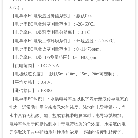
25℃）。
【电导率EC电极温度补偿系数】：默认0.02
【电导率EC电极温度测量范围】：-20~60℃。
【电导率EC电极温度测量分辨率】：0.1℃。
【电导率EC电极工作环境条件】：环境温度：-20-60℃。
【电导率EC电极盐度测量范围】：0~11476ppm。
【电导率EC电极TDS测量范围】:0~13400ppm。
【供电范围】：DC 7~30V
【电极线缆长度】：默认5m（10m、15m、20m可定制）。
【平均功耗】：0.4W。
【通信接口】：RS485
【电导率EC常识】：水质电导率是以数字表示溶液传导电流的
能力，通常我们用它来表示水的纯度。纯水的电导率很小，当
水中含有无机酸、碱、盐或有机带电胶体时，电导率就增加。
电导率常用于间接推测水中带电荷物质的总浓度。水溶液的电
导率取决于带电荷物质的性质和浓度、溶液的温度和粘度等。