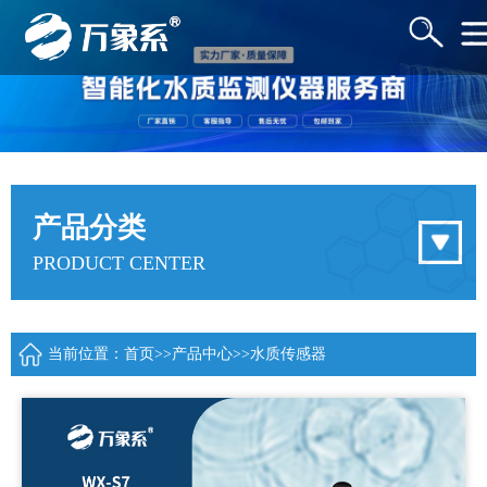
产品分类
PRODUCT CENTER
当前位置：
首页
>>
产品中心
>>
水质传感器