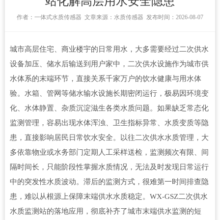
站化解高层用水安全隐患
作者：
一体式水质传感器
文章来源：
水质传感器
发布时间：2026-08-07
城市高层住宅、商业楼宇的日常用水，大多需要经过二次供水
设备加压、储水后输送到用户家中，二次供水设施作为城市供
水体系的末端环节，直接关系千家万户的饮水健康与用水体
验。水箱、管网等储水输水设施长期密闭运行，极易因环境变
化、水体静置、杂质沉淀滋生各类水质问题。如果缺乏常态化
监测管理，容易出现水体浑浊、卫生指标异常、水质变质等隐
患，直接影响居民日常饮水安全。以往二次供水水质管理，大
多依靠物业或水务部门定期人工采样送检，监测频次有限、间
隔时间长，只能阶段性掌握水质情况，无法及时发现日常运行
中的突发性水质波动。滞后的监测方式，很难第一时间排查隐
患，难以从根源上保障末端供水水质稳定。WX-GSZ
二次供水
水质监测站
的落地应用，彻底补齐了城市末端供水监测的短