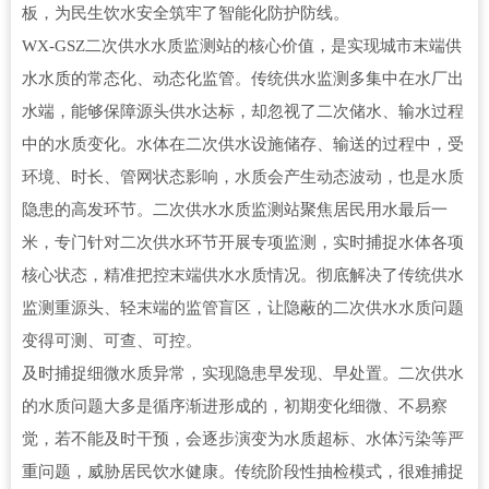
板，为民生饮水安全筑牢了智能化防护防线。
WX-GSZ
二次供水水质监测站
的核心价值，是实现城市末端供
水水质的常态化、动态化监管。传统供水监测多集中在水厂出
水端，能够保障源头供水达标，却忽视了二次储水、输水过程
中的水质变化。水体在二次供水设施储存、输送的过程中，受
环境、时长、管网状态影响，水质会产生动态波动，也是水质
隐患的高发环节。二次供水水质监测站聚焦居民用水最后一
米，专门针对二次供水环节开展专项监测，实时捕捉水体各项
核心状态，精准把控末端供水水质情况。彻底解决了传统供水
监测重源头、轻末端的监管盲区，让隐蔽的二次供水水质问题
变得可测、可查、可控。
及时捕捉细微水质异常，实现隐患早发现、早处置。二次供水
的水质问题大多是循序渐进形成的，初期变化细微、不易察
觉，若不能及时干预，会逐步演变为水质超标、水体污染等严
重问题，威胁居民饮水健康。传统阶段性抽检模式，很难捕捉