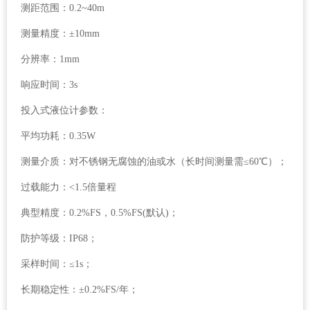
测距范围：0.2~40m
测量精度：±10mm
分辨率：1mm
响应时间：3s
投入式液位计参数：
平均功耗：0.35W
测量介质：对不锈钢无腐蚀的油或水（长时间测量需≤60℃）；
过载能力：<1.5倍量程
典型精度：0.2%FS，0.5%FS(默认)；
防护等级：IP68；
采样时间：≤1s；
长期稳定性：±0.2%FS/年；