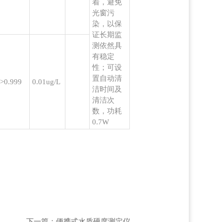
着，避免
光窗污
染，以保
证长期监
测依然具
有稳定
性；可设
置自动清
>0.999
0.01ug/L
洁时间及
清洁次
数，功耗
0.7W
下一篇：
便携式水质硬度测定仪