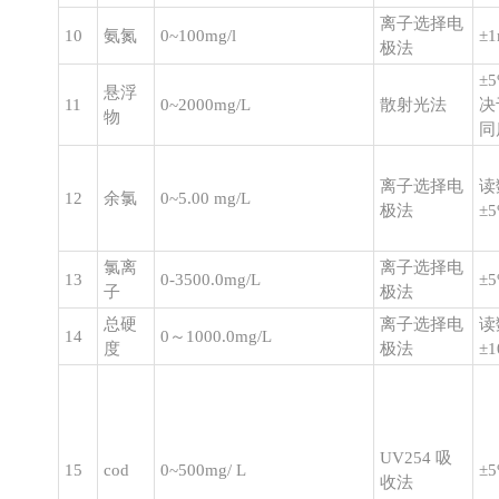
离子选择电
10
氨氮
0~100mg/l
±1
极法
±
悬浮
11
0~2000mg/L
散射光法
决
物
同
离子选择电
读
12
余氯
0~5.00 mg/L
极法
±
氯离
离子选择电
13
0-3500.0mg/L
±
子
极法
总硬
离子选择电
读
14
0～1000.0mg/L
度
极法
±
UV254 吸
15
cod
0~500mg/ L
±
收法