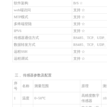
软件架构
B/S ☆
web端访问
支持 ☆
MTP模式
支持 ☆
多终端登陆
支持 ☆
IPV6
支持 ☆
传感器通信方式
RS485、TCP、UDP、H
数据转发方式
RS485、TCP、UDP、H
远程SSH
支持 ☆
远程调试
支持 ☆
三 、传感器参数及配置
序
名称
测量范围
原理
测
号
高精度数字
1
温度
0~50℃
±0
传感器