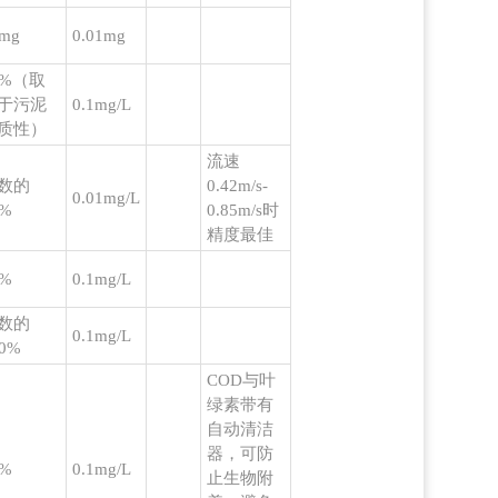
mg
0.01mg
5%（取
于污泥
0.1mg/L
质性）
流速
数的
0.42m/s-
0.01mg/L
5%
0.85m/s时
精度最佳
5%
0.1mg/L
数的
0.1mg/L
10%
COD与叶
绿素带有
自动清洁
器，可防
5%
0.1mg/L
止生物附