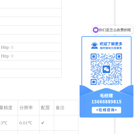
你们是怎么收费的呢
现在有优惠活动吗
ttp ☆
ttp ☆
量精度
分辨率
配置
备注
.3℃
0.01℃
✔