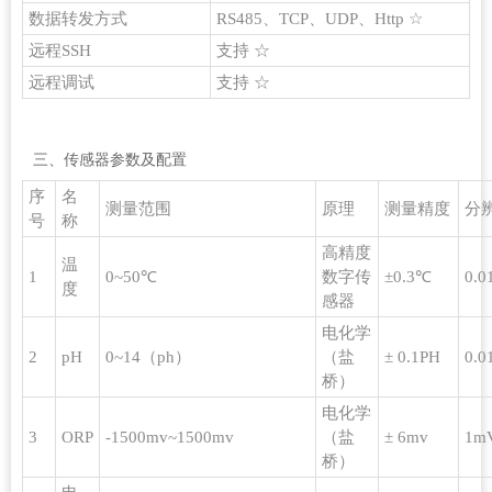
数据转发方式
RS485、TCP、UDP、Http ☆
远程SSH
支持 ☆
远程调试
支持 ☆
三、传感器参数及配置
序
名
测量范围
原理
测量精度
分
号
称
高精度
温
1
0~50℃
数字传
±0.3℃
0.
度
感器
电化学
2
pH
0~14（ph）
（盐
± 0.1PH
0.0
桥）
电化学
3
ORP
-1500mv~1500mv
（盐
± 6mv
1m
桥）