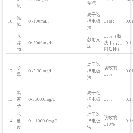
命法
氧
离子选
氨
10
0~100mg/l
择电极
±1mg
0.0
氮
法
悬
±5%（取
散射光
11
浮
0~2000mg/L
决于污泥
0.1
法
物
同质性）
离子选
余
读数的
12
0~5.00 mg/L
择电极
0.0
氯
±5%
法
氯
离子选
13
离
0-3500.0mg/L
择电极
±5%
0.1
子
法
总
离子选
读数的
14
硬
0～1000.0mg/L
择电极
0.1
±10%
度
法