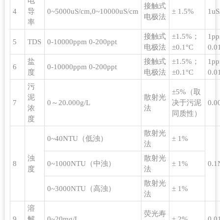
电
接触式
4
导
0~5000uS/cm,0~10000uS/cm
± 1.5%
1uS
电极法
率
接触式
±1.5%；
1p
5
TDS
0-10000ppm 0-200ppt
电极法
±0.1°C
0.0
盐
接触式
±1.5%；
1p
6
0-10000ppm 0-200ppt
度
电极法
±0.1°C
0.0
污
±5%（取
泥
散射光
7
0～20.000g/L
决于污泥
0.0
浓
法
同质性）
度
散射光
0~40NTU（低浊）
± 1%
法
浊
散射光
8
0~1000NTU（中浊）
± 1%
0.
度
法
散射光
0~3000NTU（高浊）
± 1%
法
溶
荧光寿
9
解
0~20mg/L
± 2%
0.0