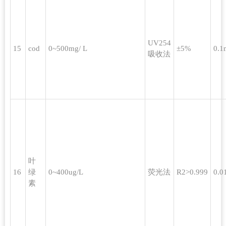
UV254
15
cod
0~500mg/ L
±5%
0.1
吸收法
叶
16
绿
0~400ug/L
荧光法
R2>0.999
0.0
素